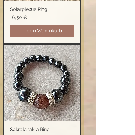
Solarplexus Ring
Preis
16,50 €
In den Warenkorb
Sakralchakra Ring