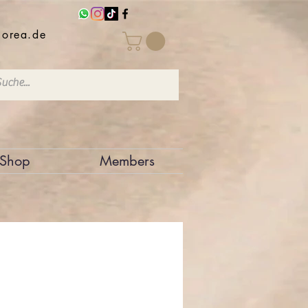
iorea.de
Shop
Members