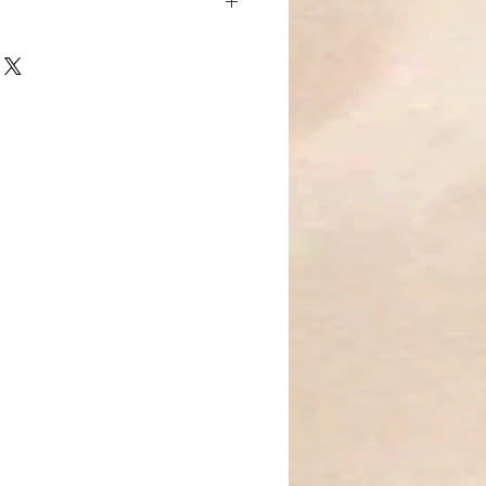
-
chste spirituelle Schwingung mit
n Kronenchakra-Ring. Gefertigt
matitperlen, einer kraftvollen
n, mit Strass besetzten
ndet dieses Schmuckstück Eleganz
rgiearbeit.
ahasrara) ist das Zentrum des
, der Spiritualität und der
ersum. Es öffnet den Geist für
nnere Weisheit und tiefen Frieden.
ch mit der Erde und stärkt
ra. Er transformiert negative
Kraft und unterstützt die innere
 Harmonie und Schutz, während er
heit verstärkt. Seine Energie hilft,
n zu lösen und die innere
n.
 als ein Schmuckstück – er ist ein