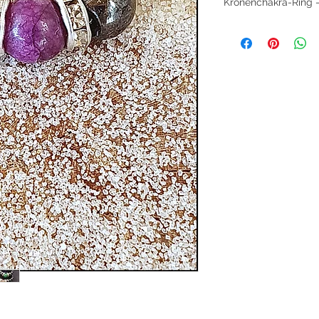
Kronenchakra-Ring 
Tauche ein in die hö
diesem einzigartige
aus schimmernden Hä
Achatperle und zarte
Metallringen, verbi
mit tiefgehender Ene
Das Kronenchakra (S
höheren Bewusstseins
Verbindung zum Univ
göttliche Führung, i
Hämatit verankert di
gleichzeitig deine Au
Energien in positive 
Balance.
Achat bringt sanfte
die Intuition und Klar
emotionale Blockade
Wahrheit zu erkenne
Dieser Ring ist mehr