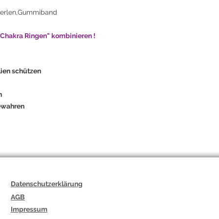
Symbol für Transfor
tperlen,Gummiband
spirituelles Wachstu
Energiearbeit oder a
7 Chakra Ringen" kombinieren !
Bewusstsein und Ba
ien schützen
n
bewahren
Datenschutzerklärung
AGB
Impressum