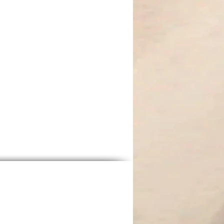
mation, Erleuchtung und
m. Perfekt für Meditation,
ls täglicher Begleiter für mehr
lance.