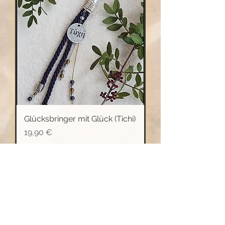
Glücksbringer mit Glück (Tichi)
Preis
19,90 €
In den Warenkorb
griechische Glücksbringer
(γούρια)
Datenschutzerklärung