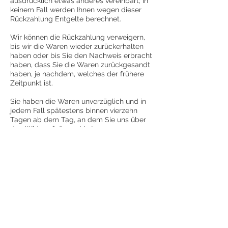
ausdrücklich etwas anderes vereinbart; in
keinem Fall werden Ihnen wegen dieser
Rückzahlung Entgelte berechnet.
Wir können die Rückzahlung verweigern,
bis wir die Waren wieder zurückerhalten
haben oder bis Sie den Nachweis erbracht
haben, dass Sie die Waren zurückgesandt
haben, je nachdem, welches der frühere
Zeitpunkt ist.
Sie haben die Waren unverzüglich und in
jedem Fall spätestens binnen vierzehn
Tagen ab dem Tag, an dem Sie uns über
den Widerruf dieses Vertrages
unterrichten, an uns zurückzusenden oder
zu übergeben. Die Frist ist gewahrt, wenn
Sie die Waren vor Ablauf der Frist von
vierzehn Tagen absenden.
Sie tragen die unmittelbaren Kosten der
Rücksendung der Waren.
Ende der Widerrufsbelehrung