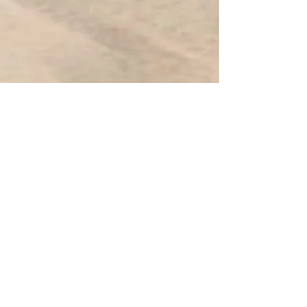
Einzigartiger Schmuck
Viele unserer Produkte sind Unikate und
existieren nur ein einziges Mal.
Damit wollen wir den Fokus wieder auf