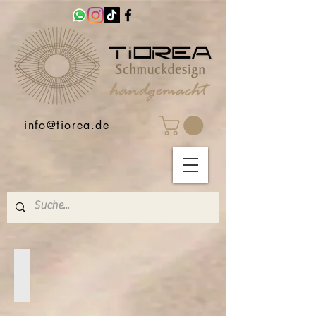
info@tiorea.de
HALSKETTEN
Damen
Halsketten