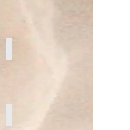
ARMBÄNDER
Damen
Armbänder
OHRRINGE
Damen
Ohrringe