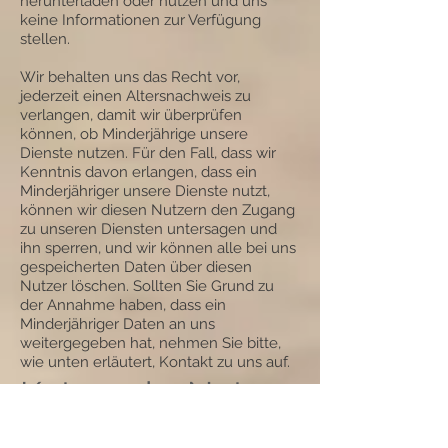
herunterladen oder nutzen und uns
keine Informationen zur Verfügung
stellen.
Wir behalten uns das Recht vor,
jederzeit einen Altersnachweis zu
verlangen, damit wir überprüfen
können, ob Minderjährige unsere
Dienste nutzen. Für den Fall, dass wir
Kenntnis davon erlangen, dass ein
Minderjähriger unsere Dienste nutzt,
können wir diesen Nutzern den Zugang
zu unseren Diensten untersagen und
ihn sperren, und wir können alle bei uns
gespeicherten Daten über diesen
Nutzer löschen. Sollten Sie Grund zu
der Annahme haben, dass ein
Minderjähriger Daten an uns
weitergegeben hat, nehmen Sie bitte,
wie unten erläutert, Kontakt zu uns auf.
Kategorie: Nutzer
erfasst Daten von