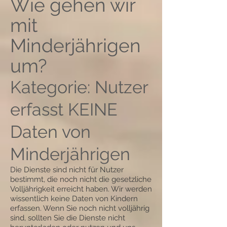
Wie gehen wir
mit
Minderjährigen
um?
Kategorie: Nutzer
erfasst KEINE
Daten von
Minderjährigen
Die Dienste sind nicht für Nutzer
bestimmt, die noch nicht die gesetzliche
Volljährigkeit erreicht haben. Wir werden
wissentlich keine Daten von Kindern
erfassen. Wenn Sie noch nicht volljährig
sind, sollten Sie die Dienste nicht