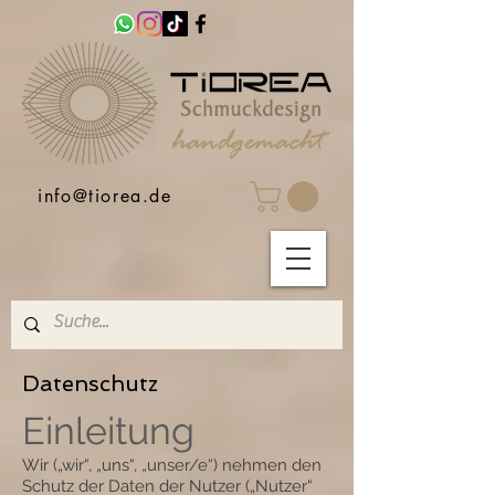
info@tiorea.de
Datenschutz
Einleitung
Wir („wir“, „uns“, „unser/e“) nehmen den
Schutz der Daten der Nutzer („Nutzer“