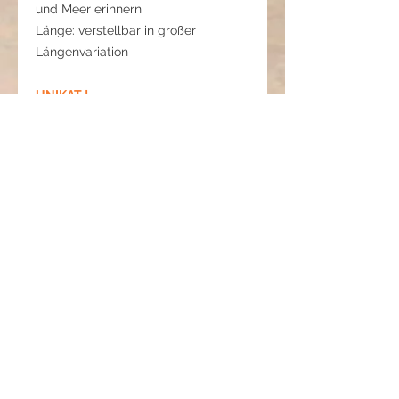
und Meer erinnern
Länge: verstellbar in großer
Längenvariation
UNIKAT !
Pflegehinweise:
Holz bitte vor Wasser, Parfum und
Feuchtigkeit schützen.
Glasperlen sind robust, mögen
jedoch keine scharfen Chemikalien.
Am besten trocken aufbewahren,
um die natürliche Schönheit zu
erhalten.
Kreis der Harmonie -
Melodie des Meeres