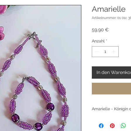
Amarielle
Artikelnummer: 01 01c 3
Preis
59,90 €
Anzahl
*
In den Warenko
Amarielle - Königin 
Ein Schmuckset wie 
Sommernacht. Die s