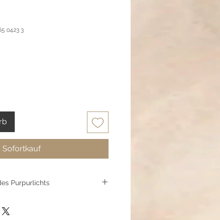
65 0423 3
rb
Sofortkauf
des Purpurlichts
aus einer orientalischen
chimmernden Polaris-Perlen