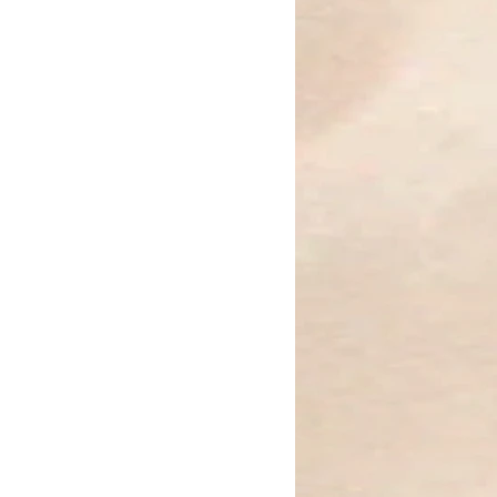
 ihren besonderen seidigen Glanz
chtende Blüten im Abendlicht.
 bringen Lebendigkeit und
, während florale
eminine, fast königliche
reichen.
er für Würde, Kreativität und
insam mit dem sanften
s-Perlen entsteht ein Set voller
g und eleganter Magie.
cht trägt, braucht keine Krone."