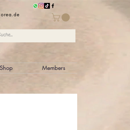
iorea.de
Shop
Members