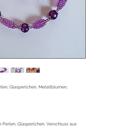
verleihen Amarielle
und erinnern an leu
Kleine Glasperlchen
Bewegung ins Design
Metallelemente die f
Ausstrahlung unterst
Purpur steht seit jeh
Herzenergie — geme
Lichtspiel der Polari
Wärme, Ausstrahlun
"Wer sein eigenes Li
erlen, Glasperlchen, Metallblumen,
e Perlen, Glasperlchen, Verschluss aus