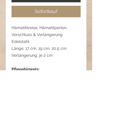
Sofortkauf
Hämatitkreise, Hämatitperlen,
Verschluss & Verlängerung:
Edelstahl
Länge: 17 cm, 19 cm, 20,5 cm
Verlängerung: je 2 cm
Pflegehinweis:
Vor starken Stößen schützen,
separat lagern, um Kratzer zu
vermeiden.
01 06 220 0622 2
Lebensfreude - Kraft im
Gleichgewicht