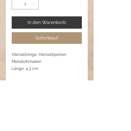
In den Warenkorb
Sofortkauf
Hämatitringe, Hämatitperlen,
Metallohrhaken
Länge: 4,3 cm
Pflegehinweis:
Vor Feuchtigkeit und starken Stößen
schützen.
Nach dem Tragen trocken
abwischen.
Nicht zusammen mit harten
Materialien aufbewahren.