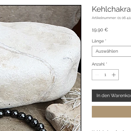
Kehlchakr
Artikelnummer: 01 06 424
Preis
19,90 €
Länge
*
Auswählen
Anzahl
*
In den Warenko