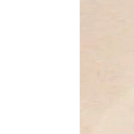
erfekt für alle, die ihre Stimme
i es in kreativen Projekten, im
spirituellen Reise. Trage es als
 Ausdruck und innere Freiheit.