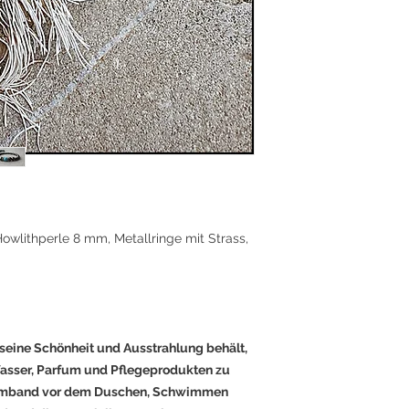
Dieses Armband ist p
erheben möchten – se
Beruf oder auf ihrer 
Symbol für Wahrheit,
wlithperle 8 mm, Metallringe mit Strass,
seine Schönheit und Ausstrahlung behält,
Wasser, Parfum und Pflegeprodukten zu
 Armband vor dem Duschen, Schwimmen