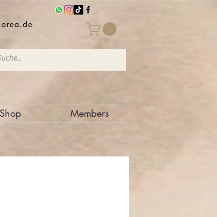
iorea.de
Shop
Members