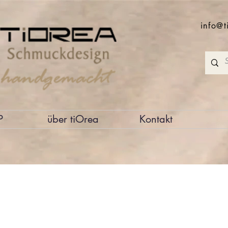
info@t
P
über tiOrea
Kontakt