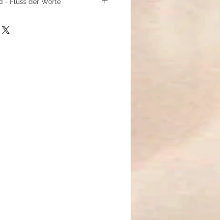
 - Fluss der Worte
ra und lasse Worte, Gedanken
rmonie fließen mit diesem
ra-Armband. Die leuchtende
 eingebettet zwischen
itperlen und funkelnden Strass-
 dich dabei, deine Wahrheit
rücken und deine innere Stimme
huddha) steht für Kommunikation,
erbindung zwischen Herz und
chenes Kehlchakra ermöglicht
rte, kreativen Selbstausdruck und
e.
 Geist, fördert klares Denken und
t in Worte zu fassen. Er wirkt
net den Raum für ehrliche und
ation.
utz, Erdung und mentale Stärke.
zulassen, Gedanken zu ordnen und
 aufzutreten.