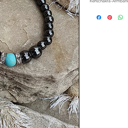
Kehlchakra-Armband
Öffne dein Kehlchak
und Emotionen in Ha
magischen Kehlchak
blaue Howlithperle,
schimmernden Hämat
Spacern, unterstützt
authentisch auszud
zu stärken.
Das Kehlchakra (Vis
Ausdruck und die V
Geist. Ein ausgegli
klare, liebevolle Wo
eine tiefe innere Ruh
Howlith beruhigt den
hilft, innere Weishei
entspannend und öff
friedvolle Kommunik
Hämatit schenkt Sch
Er hilft, Ängste los
mit Mut und Klarheit