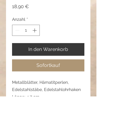
Preis
18,90 €
Anzahl
*
In den Warenkorb
Sofortkauf
Metallblätter, Hämatitperlen,
Edelstahlstäbe, Edelstahlohrhaken
Länge: 4,7 cm
Pflegehinweis:
Vor Feuchtigkeit, Parfum und
Chemikallien schützen und trocken
aufbewahren, damit Metall und