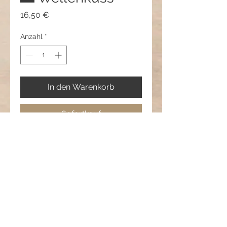
Preis
16,50 €
Anzahl
*
In den Warenkorb
Sofortkauf
Seepferdchen aus Metall,
Glasschliffperlen, Metallohrhaken
Länge: ca. 3cm
🌊 Wellenkuss -
Küstenlächeln