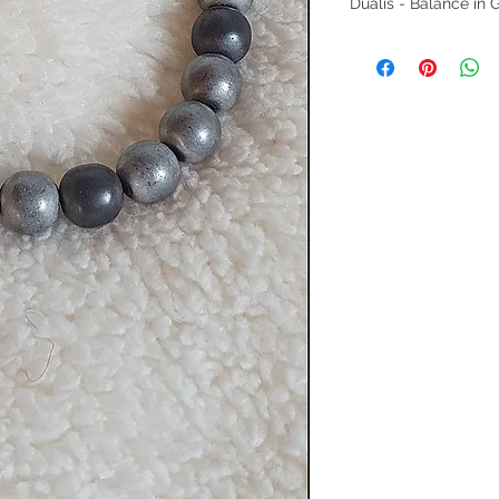
Dualis - Balance in 
Dieses zweifarbige
Klarheit und Erdung.
Die ruhigen Grautön
ausgleichend – ein z
🖤
Bedeutung
Hämatit steht für St
Stärke.