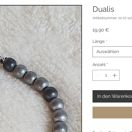
Dualis
Artikelnummer: 01 07 127
Preis
19,90 €
Länge
*
Auswählen
Anzahl
*
In den Warenko