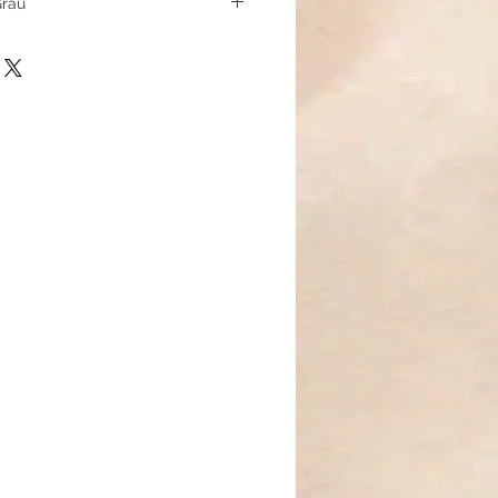
Grau
 Hämatitarmband verbindet
e wirken modern, maskulin und
eitloses Stück für jeden Tag.
abilität, Konzentration und innere