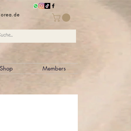
iorea.de
Shop
Members