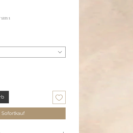
 1221 1
rb
Sofortkauf