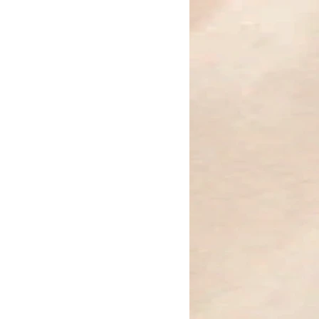
ben an Jesus Christus. Mit seiner
ung und den goldenen Akzenten
Licht und die Gnade, die durch
Erlöser in unser Leben treten.
n die Liebe und das Opfer Jesu,
rieden und Erlösung schenkt. Es
leiter, der dich an die unendliche
n Christus erinnert. Ob im Alltag
Anlässen, dieses Kreuz steht für
die unendliche Liebe Gottes.
 die Füße müde sind, Hoffnung
eg sich verliert."
r Damen und Herren, die ihren
m Herzen tragen.