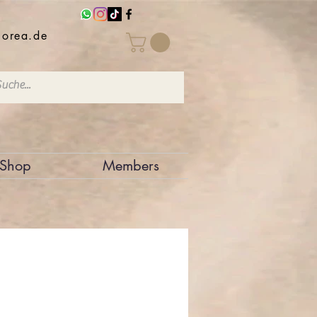
iorea.de
Shop
Members