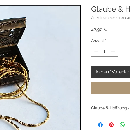
Glaube & H
Artikelnummer: 01 01 049
Preis
42,90 €
Anzahl
*
In den Warenko
Glaube & Hoffnung - 
Dieses edle Kreuz a
nicht nur ein Schmuc