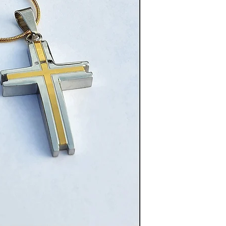
Bekenntnis zum Glau
robusten Verarbeit
symbolisiert es das 
den Glauben an den 
Das Kreuz erinnert a
das uns Hoffnung, F
ist ein täglicher Beg
Stärke und das Heil i
oder bei besonderen 
Treue, Glauben und 
"Glaube trägt, wenn
leuchtet, wenn der W
Ein Schmuckstück fü
Glauben aufrichtig i