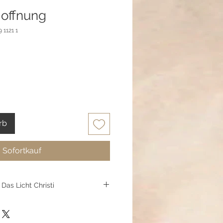
offnung
 1121 1
rb
Sofortkauf
Das Licht Christi
us hochwertigem Edelstahl ist
kstück, sondern ein kraftvolles