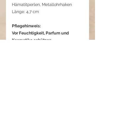
Hämatitperlen, Metallohrhaken
Länge: 4,7 cm
Pflegehinweis:
Vor Feuchtigkeit, Parfum und
Kosmetika schützen.
Nach dem Tragen mit einem
weichen Tuch abwischen.
Separat aufbewahren.
Veritas Circulum - Stärke im
Inneren
Diese Ohrringe verbinden Form,
Symbolik und Ruhe.
Der Metallkreis mit leicht funkelnder
Struktur steht für Ganzheit und
Datenschutzerklärung
Schutz – für das, was uns umgibt
AGB
und zusammenhält.