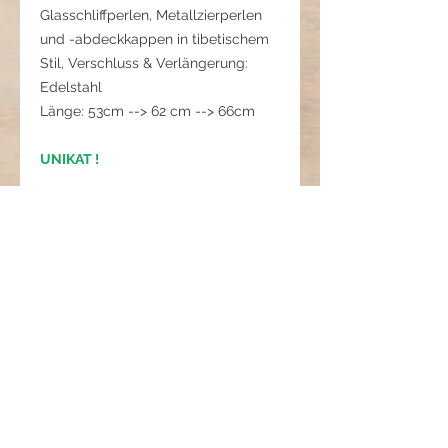
Glasschliffperlen, Metallzierperlen
und -abdeckkappen in tibetischem
Stil, Verschluss & Verlängerung:
Edelstahl
Länge: 53cm --> 62 cm --> 66cm
UNIKAT !
Pflegehinweis:
Trocken aufbewahren, vor starkem
Zug und Wasser schützen.
Griechisches Meer -
Zwischen Tiefe und Licht
Diese Kette trägt die Farben und die
Ruhe der Ägäis in sich.
Im Mittelpunkt steht ein Achat-