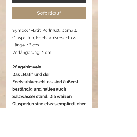
Sofortkauf
Symbol "Mati": Perlmutt, bemalt,
Glasperlen, Edelstahlverschluss
Länge: 16 cm
Verlängerung: 2 cm
Pflegehinweis
Das „Mati“ und der
Edelstahlverschluss sind äußerst
beständig und halten auch
Salzwasser stand. Die weißen
Glasperlen sind etwas empfindlicher
– um die Schönheit langfristig zu
bewahren, empfehlen wir, das
Armband nach Kontakt mit Wasser
vorsichtig abzutupfen und trocken