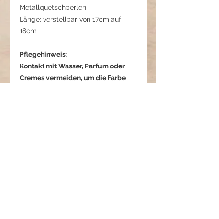
Metallquetschperlen
Länge: verstellbar von 17cm auf
18cm
Pflegehinweis:
Kontakt mit Wasser, Parfum oder
Cremes vermeiden, um die Farbe
und das Knüpfwerk zu erhalten.
Metallanhänger gelegentlich mit
einem weichen, trockenen Tuch
reinigen.
Eulenzauber - Weisheit und
Schutz im Alltag
Das Eulenzauber Armband ist mehr
als nur ein Schmuckstück – es ist ein
Symbol der Weisheit und des
Schutzes. Der filigrane Anhänger in
Datenschutzerklärung