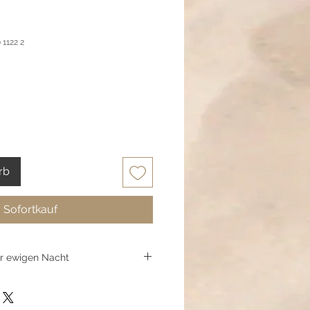
 1122 2
rb
Sofortkauf
er ewigen Nacht
liffperlen schimmern
er Himmel kurz vor Mitternacht –