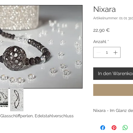
Nixara
Artikelnummer: 01 01 310
Preis
22,90 €
Anzahl
*
In den Warenko
Nixara - Im Glanz d
 Glasschliffperlen, Edelstahlverschluss
Die dunklen Glassch
geheimnisvoll wie d