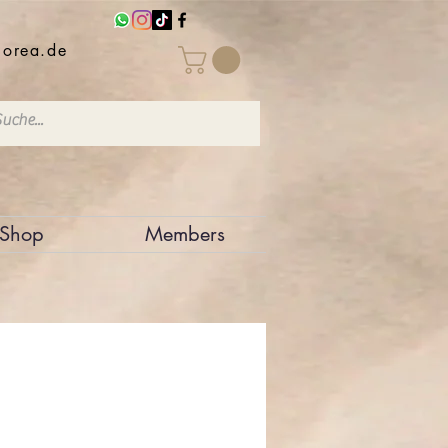
iorea.de
Shop
Members