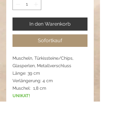
In den Warenkorb
Sofortkauf
Muscheln, Türkissteine/Chips,
Glasperlen, Metallverschluss
Länge: 39 cm
Verlängerung: 4 cm
Muschel: 1,8 cm
UNIKAT!
🌿
Pflegehinweis:
Bitte vor Wasser, Parfum und
starkem Sonnenlicht schützen. Nach
dem Tragen trocken ablegen – so