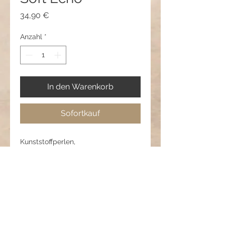
Preis
34,90 €
Anzahl
*
In den Warenkorb
Sofortkauf
Kunststoffperlen,
Schmuckperlendunklen
Länge: 81 cm
Anhänger: 9,5 cm
Pflegehinweis:
Vor Hitze schützen, nicht quetschen