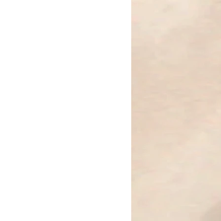
gte Metallanhänger wird ergänzt
and – ein uraltes Schutzsymbol –
Glas. Hämatitsterne und
hen der Kette Kraft und Balance.
are Kette macht dieses
bar – kraftvoll und zugleich
sich in Ruhe, nicht im Lärm.“