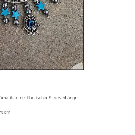
Der kunstvoll geprä
durch die Fatimas H
mit einem Auge aus 
Hämatitperlen verlei
Die längenverstellb
Schmuckstück wandel
feminin.
„Wahre Stärke zeigt 
matitsterne, tibetischer Silberanhänger,
 73 cm