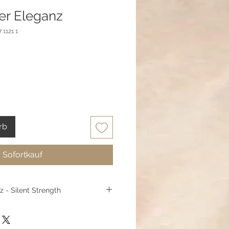
der Eleganz
 1121 1
rb
Sofortkauf
z - Silent Strength
nz“ steht für innere Stärke und