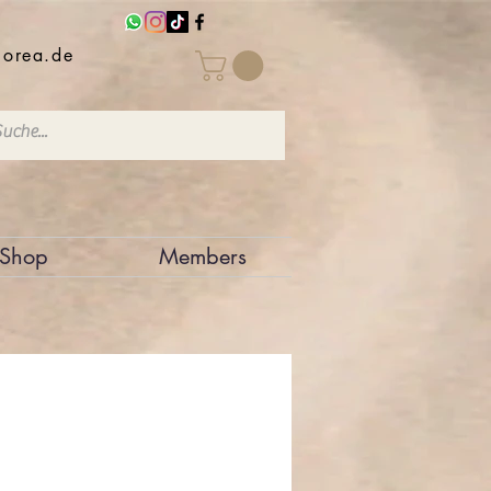
iorea.de
Shop
Members