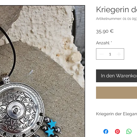
Kriegerin 
Artikelnummer: 01 01 097
Preis
35,90 €
Anzahl
*
In den Warenko
Kriegerin der Elegan
„Kriegerin der Elega
stille Würde.