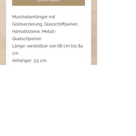
Muschelanhänger mit
Goldverzierung, Glasschliffperlen,
Hämatitsteine, Metall-
Quetschperlen
Länge: verstellbar von 68 cm bis 84
cm
Anhänger: 3,5 cm
Pflegehinweis:
Muschel und Howlith vor Wasser
schützen. Nach dem Tragen trocken
lagern.
Seestern & Strandfund -
Strandschätze
Diese Kette erzählt von Strandtagen,