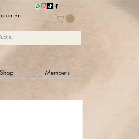
iorea.de
Shop
Members