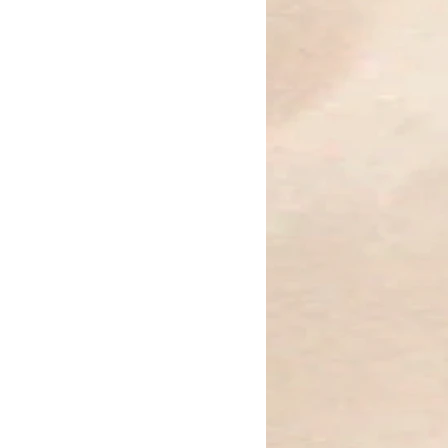
umrahmen den prachtvollen
sen Mitte in zartem Glanz
des Meeres, steht für Tiefe,
raft – genau wie dieses
n jedem Licht anders schimmert.
e stillstehen, erinnert uns das
gung zu bleiben – leicht, frei