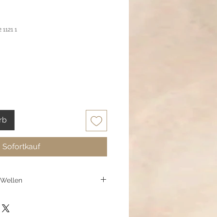
 1121 1
rb
Sofortkauf
 Wellen
die Eleganz des Meeres mit der
e. Funkelnde Glasschliffperlen in