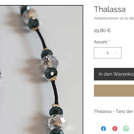
Thalassa
Artikelnummer: 01 01 062
Preis
29,80 €
Anzahl
*
In den Warenko
Thalassa - Tanz der
Diese Kette vereint 
Strahlkraft der Sonn