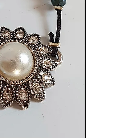
silbernen Nuancen 
Blumenanhänger, des
erstrahlt.
Thalassa, die Göttin 
Wandel und Lebensk
Schmuckstück, das i
„So wie die Wellen ni
Leben daran, in Bewe
und voller Glanz.“