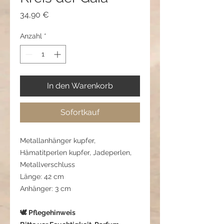
Preis
34,90 €
Anzahl
*
In den Warenkorb
Sofortkauf
Metallanhänger kupfer,
Hämatitperlen kupfer, Jadeperlen,
Metallverschluss
Länge: 42 cm
Anhänger: 3 cm
🕊️ Pflegehinweis