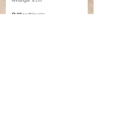
Anhänger: 8 cm
💎 Pflegehinweis:
Schmuck nach dem Tragen mit
einem weichen Tuch reinigen.
Vor Feuchtigkeit, Parfum und
Kosmetika schützen.
Trocken und separat aufbewahren.
Nicht beim Schlafen, Duschen oder
Sport tragen.
🌿 Atem des Lichts – Tanz
der Blätter
Diese Kette fängt den Moment ein,
in dem das erste Sonnenlicht durch
die Blätter eines Sommermorgens