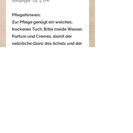
Anhänger: ca. 5 cm
Pflegehinweis:
Zur Pflege genügt ein weiches,
trockenes Tuch. Bitte meide Wasser,
Parfum und Cremes, damit der
natürliche Glanz des Achats und der
metallische Schimmer der Fassung
erhalten bleiben. Trocken lagern, am
besten in einem weichen Beutel
oder Schmuckkästchen.
Moonlight Whisper – Das
Flüstern des Lichts
Sanft wie ein Hauch von Nacht – die
Kette „Moonlight Whisper“ vereint
die pure Schönheit natürlicher
Steine mit der Eleganz
Datenschutzerklärung