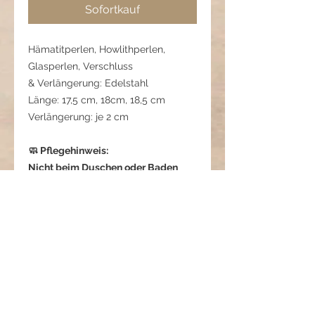
Sofortkauf
Hämatitperlen, Howlithperlen,
Glasperlen, Verschluss
& Verlängerung: Edelstahl
Länge: 17,5 cm, 18cm, 18,5 cm
Verlängerung: je 2 cm
🧼 Pflegehinweis:
Nicht beim Duschen oder Baden
tragen. Vor Feuchtigkeit und Stößen
schützen.
01 06 160 0322 2
Ozean der Seele - Harmonie
in Dir