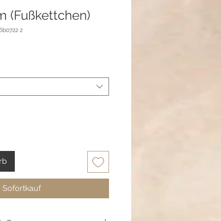
 (Fußkettchen)
6b0722 2
rb
Sofortkauf