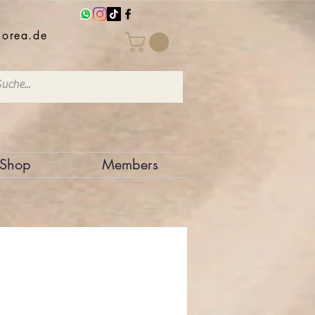
iorea.de
Shop
Members