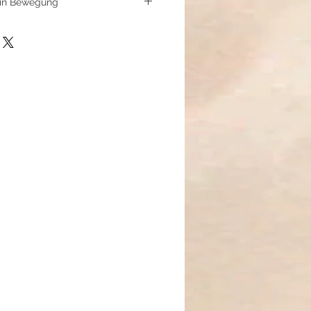
 in Bewegung
erinnert an barfuß gehen am
n Gelassenheit und inneren
 Halt, stärken die Bodenhaftung
.
 und Verlängerung sorgen für
und Beständigkeit.
htsame Schritte und innere
s an langen Tagen.
Ruhe – wer im Inneren fest steht,
 geführt.“