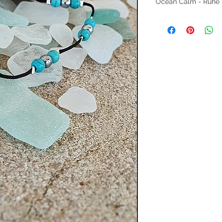
Ocean Calm - Ruhe
Dieses Fußkettchen 
Meer.
Howlitperlen förder
Frieden.
Hämatitperlen geben
und innere Stabilität
Edelstahlverschluss
Alltagstauglichkeit 
Ein Begleiter für ac
Balance – besonder
„Gehe deinen Weg in 
wird im Außen sicher