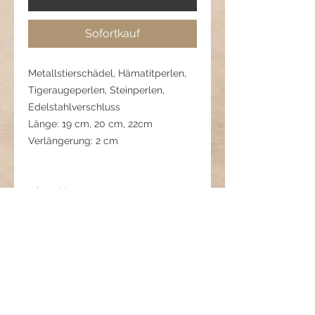
Sofortkauf
Metallstierschädel, Hämatitperlen,
Tigeraugeperlen, Steinperlen,
Edelstahlverschluss
Länge: 19 cm, 20 cm, 22cm
Verlängerung: 2 cm
Pflegehinweis:
Von Chemikalien fern halten. Nicht
beim Baden oder Duschen trsgen,
trocken halten, sanft abwischen.
01 06a 377 0523 3