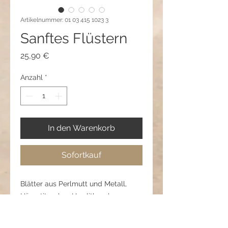
Artikelnummer: 01 03 415 1023 3
Sanftes Flüstern
Preis
25,90 €
Anzahl
*
In den Warenkorb
Sofortkauf
Blätter aus Perlmutt und Metall,
Hämatitperlen, Howlithperlen,
Edelstahlohrhaken
Länge: 3,5 cm