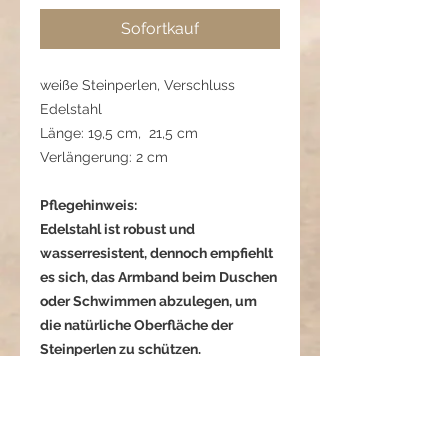
Sofortkauf
weiße Steinperlen, Verschluss
Edelstahl
Länge: 19,5 cm, 21,5 cm
Verlängerung: 2 cm
Pflegehinweis:
Edelstahl ist robust und
wasserresistent, dennoch empfiehlt
es sich, das Armband beim Duschen
oder Schwimmen abzulegen, um
die natürliche Oberfläche der
Steinperlen zu schützen.
Zur Reinigung genügt ein weiches,
trockenes Tuch.
Bewahre es getrennt von anderen
Schmuckstücken auf, um Kratzer zu