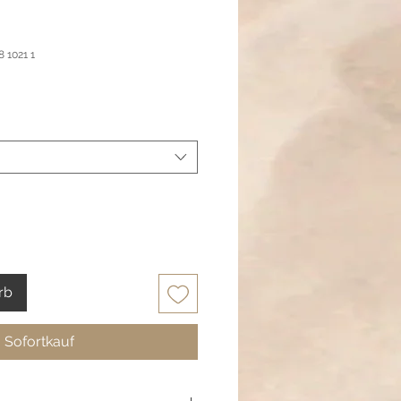
 1021 1
rb
Sofortkauf