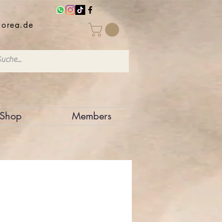
iorea.de
Shop
Members