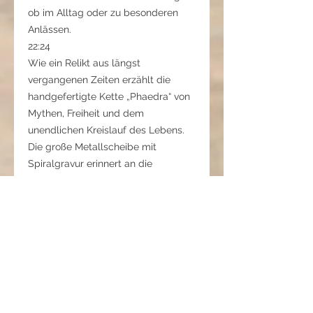
ob im Alltag oder zu besonderen
Anlässen.
22:24
Wie ein Relikt aus längst
vergangenen Zeiten erzählt die
handgefertigte Kette „Phaedra“ von
Mythen, Freiheit und dem
unendlichen Kreislauf des Lebens.
Die große Metallscheibe mit
Spiralgravur erinnert an die
berühmte Spirale von Kreta – ein
Symbol für Ewigkeit, Wandel und
den Weg zur inneren Mitte. Von ihr
herab schwingt ein antiker Flügel,
Sinnbild für Aufstieg, Leichtigkeit
und den Wunsch der Seele, sich von
allem Irdischen zu erheben.
Gefertigt aus Glasschliffperlen,