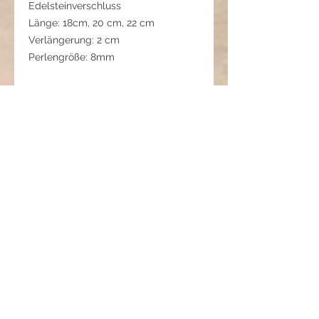
Edelsteinverschluss
Länge: 18cm, 20 cm, 22 cm
Verlängerung: 2 cm
Perlengröße: 8mm
Pflegehinweis:
Vor Wasser und Parfum schützen.
Steine trocken lagern.
Mit etwas Achtsamkeit bleibt dieses
Schmuckstück lange ein treuer
Begleiter.
01 06 382 0723 3
Seelenpfad Armband -
Schritte auf Deinem