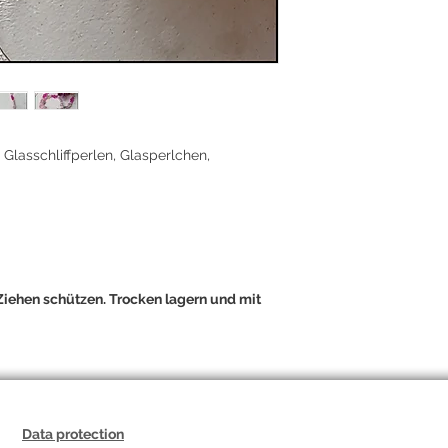
Licht wie kleine Wün
Hoffnung und Magie,
Freude und den Mut 
inneren Rhythmus zu
Ein Schmuckstück fü
Fantasie.
Materialwirkung:
Glasschliffperlen – L
, Glasschliffperlen, Glasperlchen,
Sterne – Wunschkra
Ballerina – Leichtig
"Wer mit Freude tanz
iehen schützen. Trocken lagern und mit
Data protection