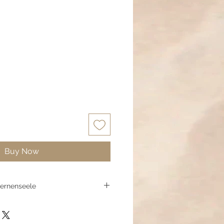
Buy Now
ternenseele
einen Tanz zwischen Sternenlicht
nde Glasschliffperlen fangen