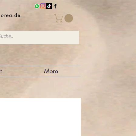
iorea.de
t
More