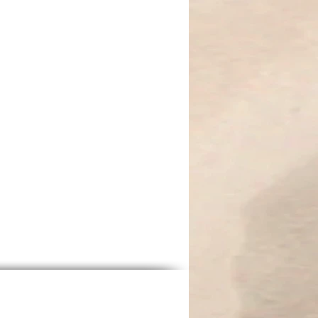
sche ein, Metallsterne stehen für
 während die Ballerina Anmut,
symbolisiert, dem eigenen
 folgen.
r kleine Träumerinnen mit großer
icht, Freude, Klarheit
ft und Schutz
keit, Ausdruck und Selbstvertrauen
t, trägt Sterne im Herzen."