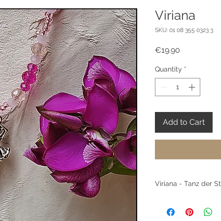
Viriana
SKU: 01 08 355 0323 3
Price
€19.90
Quantity
*
Add to Cart
Viriana - Tanz der S
Viriana erinnert an 
und Fantasie. Funkel