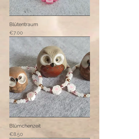
Blütentraum
Price
€7.00
Blümchenzeit
Price
€8.50