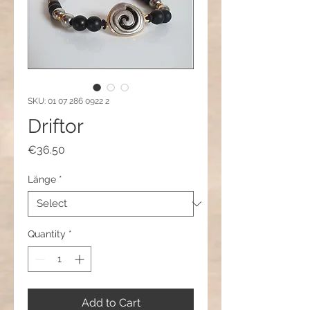
SKU: 01 07 286 0922 2
Driftor
Price
€36.50
Länge
*
Quantity
*
Add to Cart