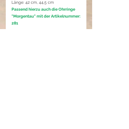
Länge: 42 cm, 44,5 cm
Passend hierzu auch die Ohrringe
"Morgentau" mit der Artikelnummer:
281
🧼
Pflegehinweis:
Schmuck vor dem Duschen, Baden
und Schlafen ablegen.
Kontakt mit Parfum und Cremes
vermeiden.
Mit einem weichen Tuch reinigen.
Trocken und separat aufbewahren,
am besten im Schmuckbeutel.
So bleibt jedes Stück lange schön
und ausdrucksstark ✨
01 01 282 0822 2