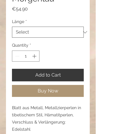
Price
€54.90
Länge
*
Quantity
*
Add to Cart
Buy Now
Blatt aus Metall, Metallzierperlen in
tibetischem Stil, Hämatitperlen,
Verschluss & Verlängerung:
Edelstahl