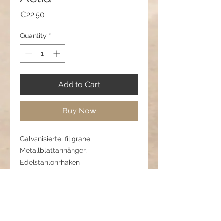
Price
€22.50
Quantity
*
Add to Cart
Buy Now
Galvanisierte, filigrane
Metallblattanhänger,
Edelstahlohrhaken
Länge: 5,5 cm
🧼 Pflegehinweis:
Nicht knicken oder drücken.