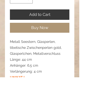
Add to Cart
Buy Now
Metall Seestern, Glasperlen,
tibetische Zwischenperlen gold,
Glasperlchen, Metallverschluss
Länge: 44 cm
Anhänger: 6,5 cm
Verlängerung: 4 cm
UNIKAT !
Pflegehinweise:
Vor Wasser, Parfum und Kosmetika
schützen, um die Oberfläche des
Metalls und die Strahlkraft der