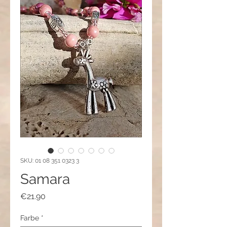
SKU: 01 08 351 0323 3
Samara
Price
€21.90
Farbe
*