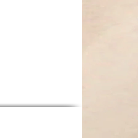
ecken, emotionale Blockaden lösen
reude und Sinnlichkeit genießen