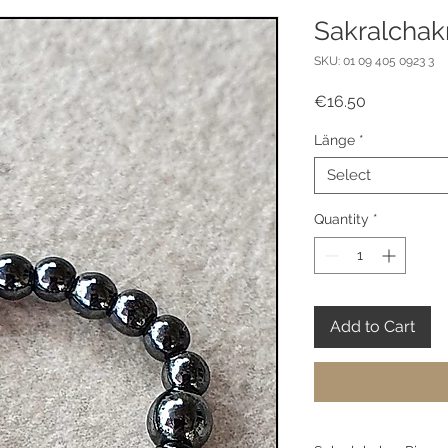
Sakralchak
SKU: 01 09 405 0923 3
Price
€16.50
Länge
*
Select
Quantity
*
Add to Cart