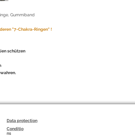
und Kreativität erw
und das Leben mit F
sringe, Gummiband
möchten.
deren "7-Chakra-Ringen" !
ien schützen
n
ewahren.
Data protection
Conditio
ns