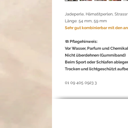
Jadeperle, Hämatitperlen, Stras
Länge: 54 mm, 59 mm
Sehr gut kombinierbar mit den an
🧼 Pflegehinweis:
Vor Wasser, Parfum und Chemikal
Nicht überdehnen (Gummiband)
Beim Sport oder Schlafen ablege
Trocken und lichtgeschützt aufb
01 09 405 0923 3