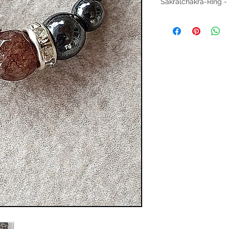
Sakralchakra-Ring -
Entfache deine Kreat
Energie des Lebens 
Die schimmernde Go
kraftvollen Hämatit
Spacern, bringt Leich
Harmonie.
Das Sakralchakra (S
Lebensfreude, Kreati
steht für unsere Em
Kraft und die Fähigk
genießen.
Goldfluss symbolisi
und Lebensfreude. E
inspiriert zu kreati
positive Ausstrahlun
Hämatit sorgt für Er
die innere Balance, 
können, ohne uns zu
Dieser Ring ist perfe