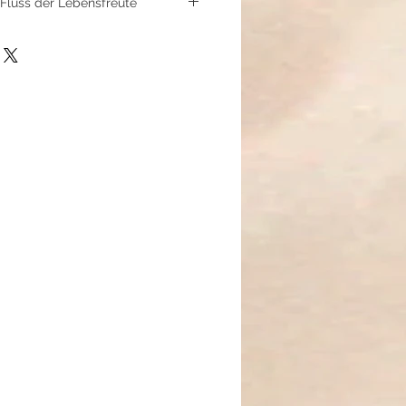
 Fluss der Lebensfreute
ivität und genieße die sinnliche
mit diesem Sakralchakra-Ring.
ldflussperle, umgeben von
perlen und funkelnden Strass-
tigkeit, Inspiration und innere
vadhisthana) ist das Zentrum der
vität und sinnlichen Energie. Es
otionen, unsere schöpferische
eit, das Leben in vollen Zügen zu
ert das innere Feuer, Optimismus
r stärkt das Selbstbewusstsein,
ven Ideen und bringt eine warme,
g.
dung, mentale Klarheit und stärkt
damit Emotionen frei fließen
 überwältigen.
kt für alle, die ihre Leidenschaft