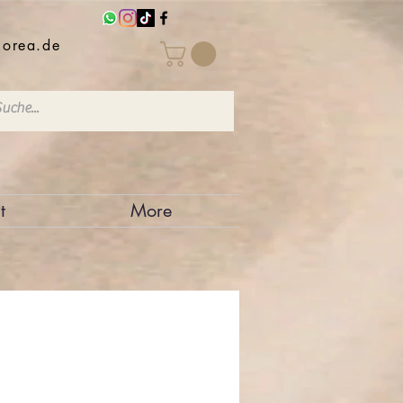
iorea.de
t
More