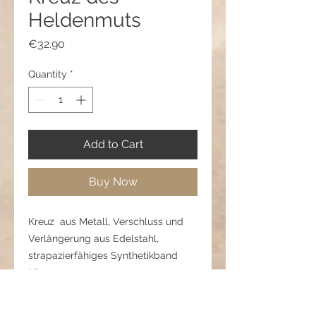
Heldenmuts
Price
€32.90
Quantity
*
Add to Cart
Buy Now
Kreuz aus Metall, Verschluss und
Verlängerung aus Edelstahl,
strapazierfähiges Synthetikband
Länge: 50 cm
Anhänger: 3,8 cm
Verlängerung: 6 cm