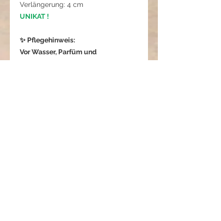
Verlängerung: 4 cm
UNIKAT !
✨ Pflegehinweis:
Vor Wasser, Parfüm und
Chemikalien schützen, um die
Farben der Glasmedaillons und
Perlen zu bewahren.
Die Medaillons mit Glas vorsichtig
behandeln, um Kratzer oder Bruch
zu vermeiden.
Achatperlen sind robust, sollten aber
vor starken Stößen geschützt
werden.
Mit einem weichen, trockenen Tuch
reinigen und separat aufbewahren.
Ranjana - Das Licht der