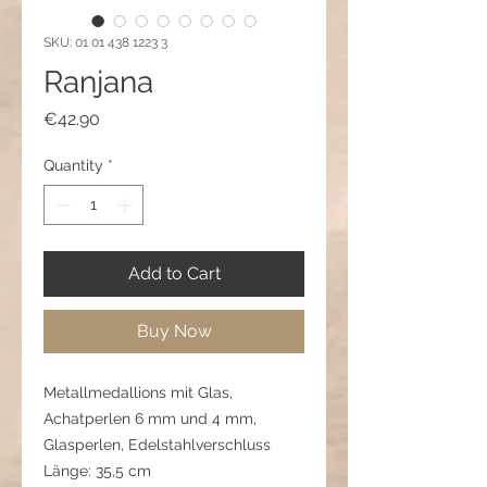
SKU: 01 01 438 1223 3
Ranjana
Price
€42.90
Quantity
*
Add to Cart
Buy Now
Metallmedallions mit Glas,
Achatperlen 6 mm und 4 mm,
Glasperlen, Edelstahlverschluss
Länge: 35,5 cm