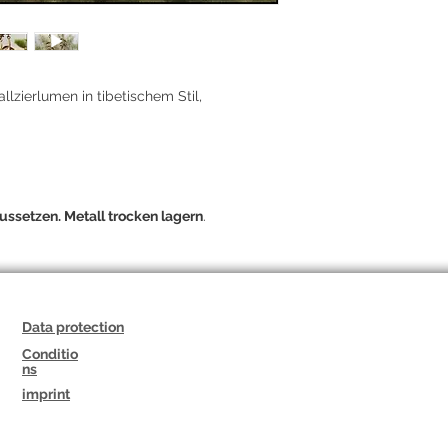
llzierlumen in tibetischem Stil,
ussetzen. Metall trocken lagern
.
Data protection
Conditio
ns
imprint