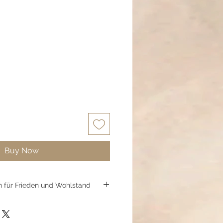
Buy Now
en für Frieden und Wohlstand
 Ohrringen, liebevoll 'Olivana'
ein Stück mediterraner Lebensart