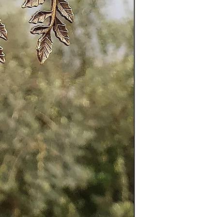
bei Dir. Inspiriert v
Olivenzweigs und de
Genuss vereinen, spi
die Naturverbundenh
bronzenen Blätter u
Weisheit der alten 
Harmonie von Mensch
Eleganz und Bedeutun
„Wahre Fülle wächst i