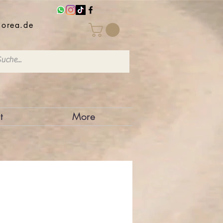
iorea.de
t
More