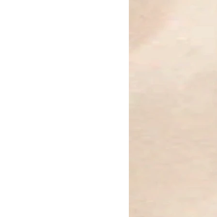
on der sanften Schönheit des
n Früchten, die Gesundheit und
egeln sie die reiche Tradition und
eit Griechenlands wider. Die
nd Kugeln symbolisieren die
Olivenbäume und die zeitlose
 und Natur. Ein Accessoire, das
g in sich vereint.
n der Stille.“