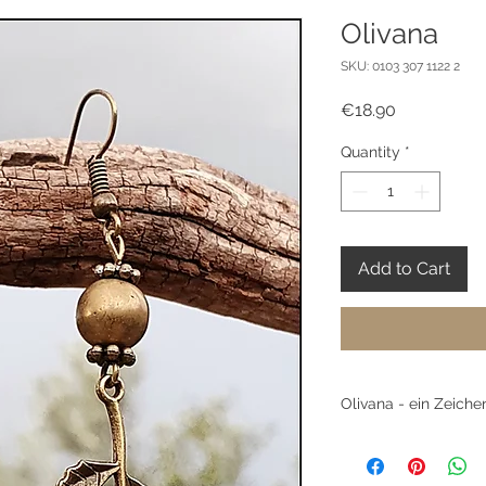
Olivana
SKU: 0103 307 1122 2
Price
€18.90
Quantity
*
Add to Cart
Olivana - ein Zeich
Mit diesen filigranen
genannt, trägst Du 