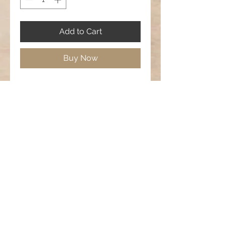
Add to Cart
Buy Now
Blatt aus Metall, Glasschliffperlen,
Ohraufhängung aus Metall
Länge: 5,5 cm
Breite: 2 cm
🍇 Tanz der Reben –
Geheimnis der Nacht
Diese Ohrringe erzählen von lauen
Sommerabenden, vom Duft reifer
Trauben und dem goldenen Licht
der untergehenden Sonne, das
Data protection