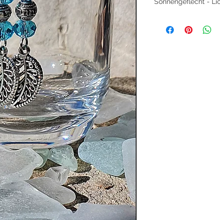
Sonnengeflecht - Li
Sonnengeflecht wirk
einer anderen Zeit –
elegant. Die feinen 
aus alten Sommernä
Boho-Charme in jedes
Zierperlen verleihe
Charakter, fast wie e
Glasschliffperlen f
sanft, mal lebendig,
„Trag das Licht – au