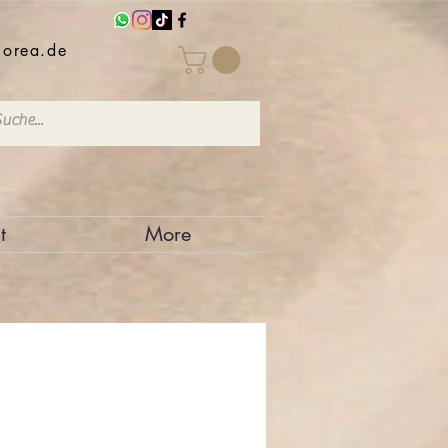
iorea.de
t
More