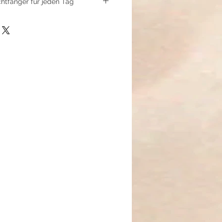
chtfänger für jeden Tag
t wie ein kleines Ornament aus
 leicht, verspielt und trotzdem
Metallblätter erinnern an Muster
chten und bringt einen Hauch
 Outfit. Die tibetischen
n dem Design einen besonderen
in kleines Amulett. Die
unkeln bei jeder Bewegung – mal
 je nachdem wie das Licht fällt.
ch wenn der Tag grau beginnt.“