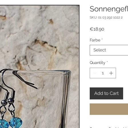
Sonnengef
SKU: 01 03 292 1022 2
Price
€18.90
Farbe
*
Select
Quantity
*
Add to Cart