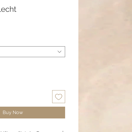
lecht
Buy Now