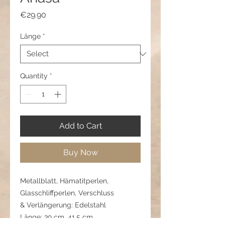
Price
€29.90
Länge
*
Quantity
*
Add to Cart
Buy Now
Metallblatt, Hämatitperlen,
Glasschliffperlen, Verschluss
& Verlängerung: Edelstahl
Länge: 39 cm, 41,5 cm